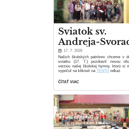
Sviatok sv.
Andreja-Svora
a Benedikta
17. 7. 2026
Našich školských patrónov chceme v d
sviatku (17. 7.) pozdraviť novou ofic
verziou našej školskej hymny, ktorú si 
vypočuť na kliknutí na
TENTO
odkaz.
Za hudobné aranžmá ďakujeme sk
SVIATOK
ČÍTAŤ VIAC
PellMell59, za nahrávanie štúdiu Soun
SV.
Interpretmi skladby sú žiaci našej školy
ANDREJA-
odovzdali svoj hlas, srdce i čas a rob
SVORADA
s nadšením a radosťou.
A
BENEDIKTA: