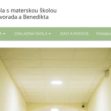
la s materskou školou
Svorada a Benedikta
A
ZÁKLADNÁ ŠKOLA
ŽIACI A RODIČIA
Prihláš