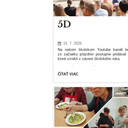
5D
10. 7. 2026
Na našom školskom Youtube kanáli 
zo začiatku prázdnin postupne pridávať 
ktoré vznikli v závere školského roka.
5D - DEŇ RODINY, ŠKOLY, OTCOV, MA
DETÍ
5D:
ČÍTAŤ VIAC