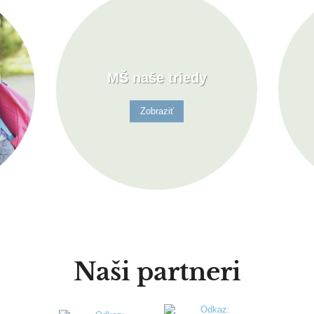
MŠ naše triedy
Zobraziť
Naši partneri