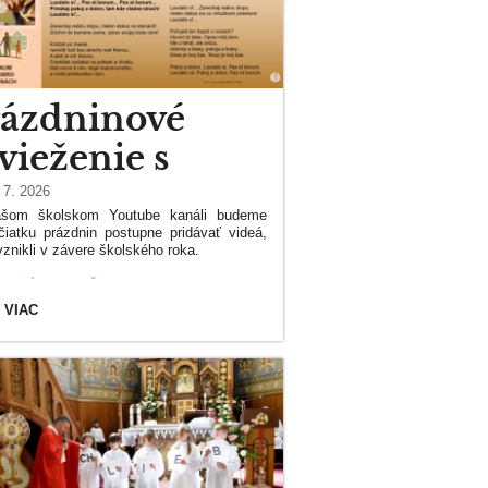
rázdninové
vieženie s
rantiškom
 7. 2026
šom školskom Youtube kanáli budeme
čiatku prázdnin postupne pridávať videá,
vznikli v závere školského roka.
EDNÁ PIESEŇ PROGRAMU 5D 2026 -
ET BONUM (POKOJ A DOBRO)
DNINOVÉ
 VIAC
EŽENIE
TIŠKOM: