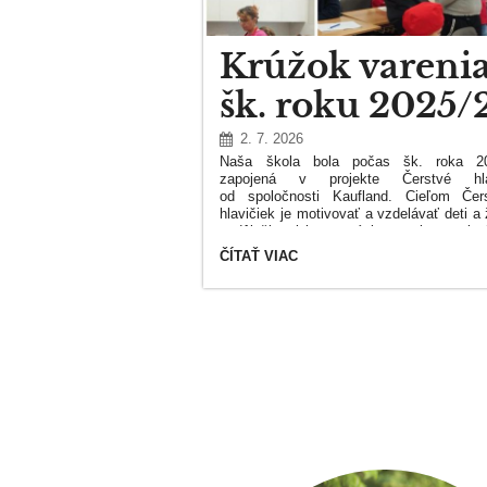
Krúžok varenia
šk. roku 2025/
2. 7. 2026
Naša škola bola počas šk. roka 20
zapojená v projekte Čerstvé hla
od spoločnosti Kaufland. Cieľom Čer
hlavičiek je motivovať a vzdelávať deti a
o dôležitosti konzumácie ovocia a zelen
od raného veku, pretože práve v tomto ob
KRÚŽOK
ČÍTAŤ VIAC
budujú návyky, ktoré si neskôr prir
VARENIA
prenesú do dospelosti a do svojich vla
V
rodín.
ŠK.
ROKU
2025/26: