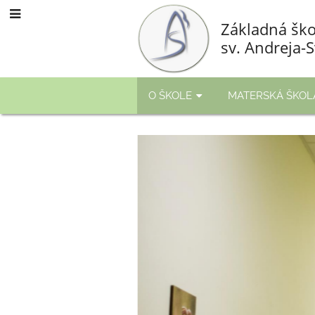
Základná ško
sv. Andreja-
O ŠKOLE
MATERSKÁ ŠKOL
HLAVNÁ
STRÁNKA