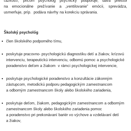
ťažkostí, pričom psychológ psychicky podporuje, dáva priestor
na emocionálne prežívanie a „ventilovanie“ emócii, sprevádza,
usmerňuje, príp. podáva návrhy na korekciu správania.
Školský psychológ
člen školského podporného tímu,
poskytuje pracovno- psychologickú diagnostiku detí a žiakov, krízovú
intervenciu, terapeutickú intervenciu, odbornú pomoc a psychologické
poradenstvo deťom a žiakom v rámci psychologickej intervencie,
poskytuje psychologické poradenstvo a konzultácie zákonným
zástupcom, metodickú podporu pedagogickým zamestnancom
a odborným zamestnancom školy alebo školského zariadenia,
poskytuje deťom, žiakom, pedagogickým zamestnancom a odborným
zamestnancom školy alebo školského zariadenia pomoc
a poradenstvo pri prekonávaní bariér vo výchove a vzdelávaní detí
a žiakov,