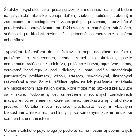
Školský psychológ ako pedagogický zamestnanec sa s ohľadom
na psychické hľadisko venuje deťom, žiakom, rodičom, zákonným
zástupcom a pedagógom. Zabezpečuje prevenciu, konzultáciu/
poradenstvo, sprevádzanie pri ťažkostiach a náročných situáciách,
súčinnosť pri hľadaní riešení, či prípadné nasmerovanie k inému
odborníkovi.
Typickými ťažkosťami detí i žiakov sú napr. adaptácia na školu,
problémy so sústredením, tréma, strach zo skúšania, pocity
odmietnutia, vylúčenie z kolektívu, potláčanie hnevu, agresívne sklony,
zdravotné hendikepy a pod. Niekedy si sami rodičia prechádzajú
partnerskými problémami, krízou, stresom, psychickými, finančnými
ťažkosťami a pod. čo má väčšinou vplyv na ich prežívanie, zvládanie
a v neposlednom rade na ich dieťa, ktoré môže mať ťažkosti prejavujúce
sa v škole. Podobne aj deti umiestnené v sociálnych zariadeniach
mávajú emočné zranenia, ktoré sa neraz preukazujú aj v školskom
prostredí. Učitelia môžu rovnako prechádzať svojimi vlastnými
ťažkosťami a môžu mať problémy aj so samotnými žiakmi, neraz sú
sami preťažení, zneistení.
Úlohou školského psychológa je podieľať sa na riešení aj spomínaných