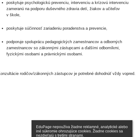
poskytuje psychologickú prevenciu, intervenciu a krízovú intervenciu
zameranú na podporu duševného zdravia detí, žiakov a učiteľov
v škole,
poskytuje súčinnosť zariadeniu poradenstva a prevencie,
podporuje spoluprácu pedagogických zamestnancov a odborných
zamestnancov so zákonnými zástupcami a ďalšími odborníkmi,
fyzickými osobami a právnickými osobami.
onzultácie rodičov/zákonných zástupcov je potrebné dohodnúť vždy vopred.
EduPage nepoužíva žiadne reklamné, analytické alebo 
iné súkromie ohrozujúce cookies. Žiadne cookies sa 
nezdieľajú s tretími stranami.
