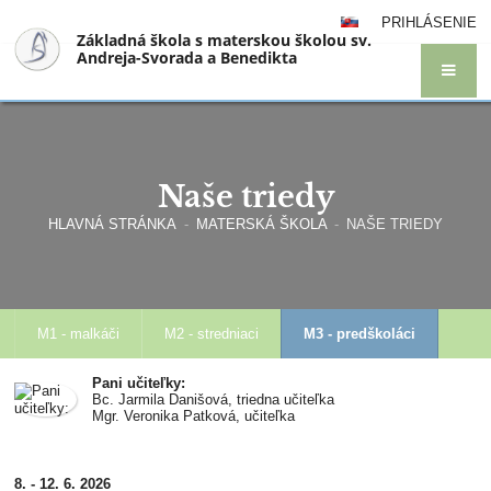
PRIHLÁSENIE
Základná škola s materskou školou sv.
Andreja-Svorada a Benedikta
Naše triedy
HLAVNÁ STRÁNKA
-
MATERSKÁ ŠKOLA
-
NAŠE TRIEDY
M1 - malkáči
M2 - stredniaci
M3 - predškoláci
Pani učiteľky:
Bc. Jarmila Danišová, triedna učiteľka
Mgr. Veronika Patková, učiteľka
8. - 12. 6. 2026