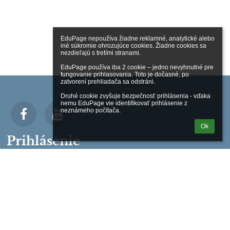
EduPage nepoužíva žiadne reklamné, analytické alebo 
iné súkromie ohrozujúce cookies. Žiadne cookies sa 
nezdieľajú s tretími stranami.

EduPage používa iba 2 cookie – jedno nevyhnutné pre 
fungovanie prihlasovania. Toto je dočasné, po 
zatvorení prehliadača sa odstráni.

Druhé cookie zvyšuje bezpečnosť prihlásenia - vďaka 
nemu EduPage vie identifikovať prihlásenie z 
neznámeho počítača.
Ok
Prihlásenie
Prihlásiť sa cez EduPage účet
Neviem prihlasovacie meno alebo heslo