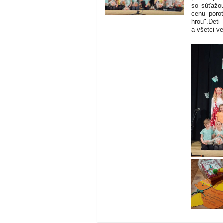
so súťažou
cenu porot
hrou".Deti
a všetci v