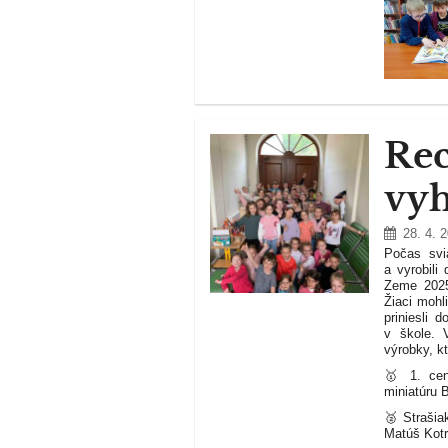
Rec
vy
28. 4. 
Počas svia
a vyrobili
Zeme 2025
Žiaci mohli
priniesli 
v škole. 
výrobky, k
🥇 1. cen
miniatúru B
🥈 Strašiak
Matúš Kotr