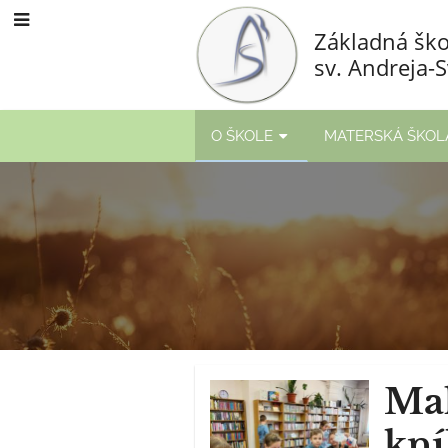
Základná ško
sv. Andreja-
O ŠKOLE
MATERSKÁ ŠKOL
Mal
kn