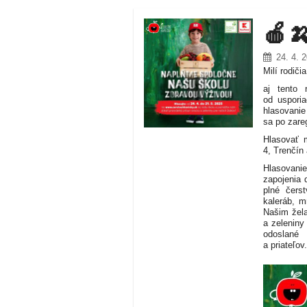
🍎
24. 4. 
Milí rodičia
aj tento 
od uspori
hlasovanie
sa po zare
Hlasovať 
4, Trenčín
Hlasovani
zapojenia 
plné čerst
kaleráb, m
Našim žela
a zeleniny
odoslané 
a priateľo