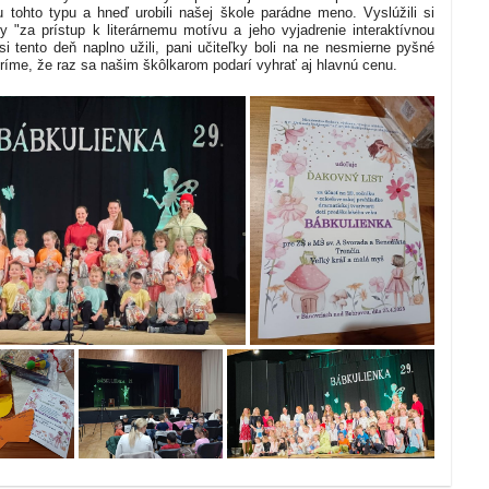
 tohto typu a hneď urobili našej škole parádne meno. Vyslúžili si
y "za prístup k literárnemu motívu a jeho vyjadrenie interaktívnou
 si tento deň naplno užili, pani učiteľky boli na ne nesmierne pyšné
eríme, že raz sa našim škôlkarom podarí vyhrať aj hlavnú cenu.