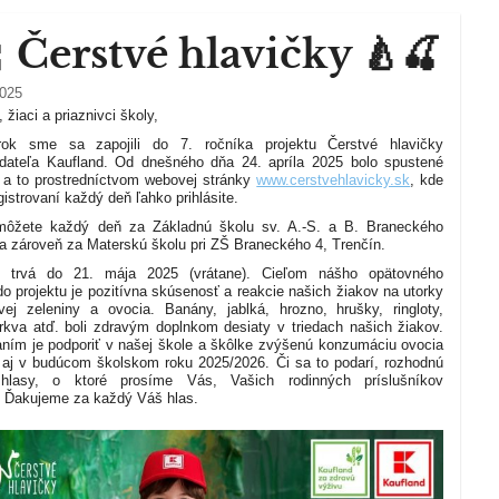
 Čerstvé hlavičky 🍐🍒
2025
, žiaci a priaznivci školy,
rok sme sa zapojili do 7. ročníka projektu Čerstvé hlavičky
adateľa Kaufland. Od dnešného dňa 24. apríla 2025 bolo spustené
 a to prostredníctvom webovej stránky
www.cerstvehlavicky.sk
, kde
gistrovaní každý deň ľahko prihlásite.
môžete každý deň za Základnú školu sv. A.-S. a B. Braneckého
 a zároveň za Materskú školu pri ZŠ Braneckého 4, Trenčín.
e trvá do 21. mája 2025 (vrátane).
Cieľom nášho opätovného
do projektu je pozitívna skúsenosť a reakcie našich žiakov na utorky
vej zeleniny a ovocia. Banány, jablká, hrozno, hrušky, ringloty,
rkva atď. boli zdravým doplnkom desiaty v triedach našich žiakov.
ním je podporiť v našej škole a škôlke zvýšenú konzumáciu ovocia
 aj v budúcom školskom roku 2025/2026. Či sa to podarí, rozhodnú
hlasy, o ktoré prosíme Vás, Vašich rodinných príslušníkov
v. Ďakujeme za každý Váš hlas.