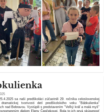
kulienka
2025
25.4.2025 sa naši predškoláci zúčastnili 29. ročníka celoslovenskej
dramatickej tvorivosti detí predškolského veku "Bábkulienka"
ch nad Bebravou. Vystúpili s predstavením "Veľký kráľ a malá myš"
 rovnomenným dielom Eleny Čepčekovej. Bola to ich prvá skúsenosť