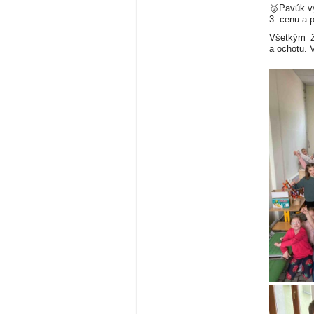
🥉Pavúk vy
3. cenu a p
Všetkým ž
a ochotu. 