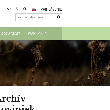
+
-
PRIHLÁSENIE
ka 2026/2027
KONTAKTY
Archív
noviniek