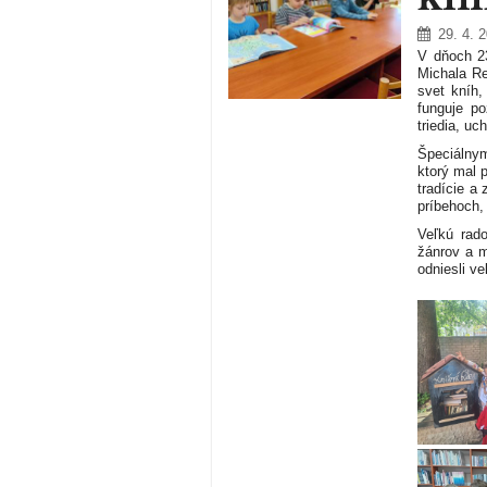
29. 4. 
V dňoch 23
Michala Re
svet kníh,
funguje po
triedia, u
Špeciálnym
ktorý mal 
tradície a
príbehoch, 
Veľkú rado
žánrov a m
odniesli v