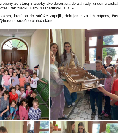
robený zo starej žiarovky ako dekorácia do záhrady, či domu získal
otešil tak žiačku Karolínu Piatrikovú z 3. A.
iakom, ktorí sa do súťaže zapojili, ďakujeme za ich nápady, čas
Výhercom srdečne blahoželáme!