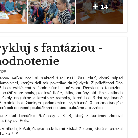
14
ykluj s fantáziou -
hodnotenie
2025
tkov Veľkej noci si niektorí žiaci našli čas, chuť, dobrý nápad
 doma veci, ktorým dali tak povediac druhý dych. Z príležitosti Dňa
 bola vyhlásená v škole súťaž s názvom: Recykluj s fantáziou.
 použiť staré obaly, plastové fľaše, látky, kartóny atď. Po sviatkoch
do školy originálne a kreatívne výrobky, ktoré boli 3 dni vystavené
V piatok boli žiackym parlamentom vyhlásené 3 najkreatívnejšie
toré boli ocenené poukážkami do kina, cukrárne a pizzérie.
u získal Tomáško Ptašinský z 3. B, ktorý z kartónov zhotovil
aziliky sv. Petra.
 v rifloch, košeli, čiapke a okuliarmi získal 2. cenu, ktorú si prevzal
ha zo 7. A.