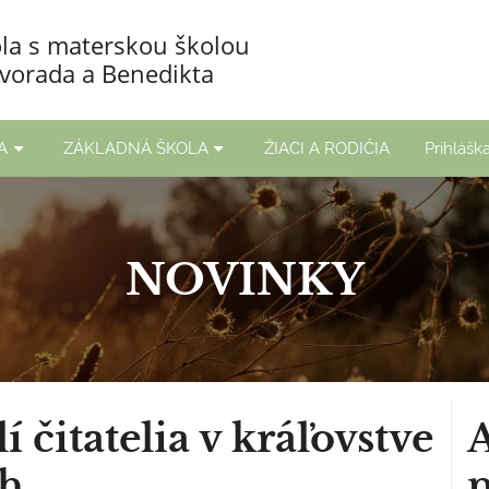
la s materskou školou
Svorada a Benedikta
A
ZÁKLADNÁ ŠKOLA
ŽIACI A RODIČIA
Prihláš
NOVINKY
í čitatelia v kráľovstve
íh