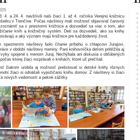
2025
. 4. a 24. 4. navštívili naši žiaci 1. až 4. ročníka Verejnú knižnicu
šetku v Trenčíne. Počas návštevy mali možnosť objavovať čarovný
 zoznámiť sa s priestormi knižnice a dozvedieť sa viac o tom, ako
žičanie kníh a knižničný systém. Deti sa dozvedeli, ako sa knihy
chovávajú a aký význam majú knižnice pre každodenný život.
 spestrením návštevy bolo čítanie príbehu o chlapcovi Jurajovi,
práve v období návštevy meniny. Pani knihovníčka deťom priblížila aj
 zvyky spojené s menom Juraj. Nechýbala ani diskusia o obľúbených
počas ktorej žiaci rozprávali o knihách, ktoré už prečítali.
sť žiakom urobila aj možnosť prelistovať si detské knihy rôznych
nohí žiaci si odnášali vypožičanú knihu domov. Z návštevy si žiaci
eľa nových vedomostí a pekné zážitky.