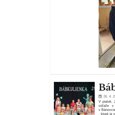
Báb
26. 4. 
V piatok, 
súťaže v 
v Bánovcia
, ktoré je