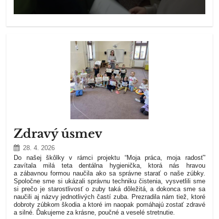
Zdravý úsmev
28. 4. 2026
Do našej škôlky v rámci projektu “Moja práca, moja radosť”
zavítala milá teta dentálna hygienička, ktorá nás hravou
a zábavnou formou naučila ako sa správne starať o naše zúbky.
Spoločne sme si ukázali správnu techniku čistenia, vysvetlili sme
si prečo je starostlivosť o zuby taká dôležitá, a dokonca sme sa
naučili aj názvy jednotlivých častí zuba. Prezradila nám tiež, ktoré
dobroty zúbkom škodia a ktoré im naopak pomáhajú zostať zdravé
a silné. Ďakujeme za krásne, poučné a veselé stretnutie.