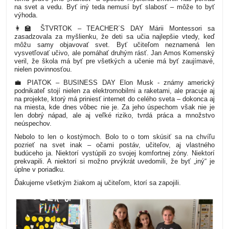
na svet a vedu. Byť iný teda nemusí byť slabosť – môže to byť
výhoda.
👩🏫 ŠTVRTOK – TEACHER´S DAY
Márii Montessori sa
zasadzovala za myšlienku, že deti sa učia najlepšie vtedy, keď
môžu samy objavovať svet. Byť učiteľom neznamená len
vysvetľovať učivo, ale pomáhať druhým rásť. Jan Amos Komenský
veril, že škola má byť pre všetkých a učenie má byť zaujímavé,
nielen povinnosťou.
💼 PIATOK – BUSINESS DAY
Elon Musk - známy americký
podnikateľ stojí nielen za elektromobilmi a raketami, ale pracuje aj
na projekte, ktorý má priniesť internet do celého sveta – dokonca aj
na miesta, kde dnes vôbec nie je. Za jeho úspechom však nie je
len dobrý nápad, ale aj veľké riziko, tvrdá práca a množstvo
neúspechov.
Nebolo to len o kostýmoch. Bolo to o tom skúsiť sa na chvíľu
pozrieť na svet inak – očami postáv, učiteľov, aj vlastného
budúceho ja. Niektorí vystúpili zo svojej komfortnej zóny. Niektorí
prekvapili. A niektorí si možno prvýkrát uvedomili, že byť „iný“ je
úplne v poriadku.
Ďakujeme všetkým žiakom aj učiteľom, ktorí sa zapojili.