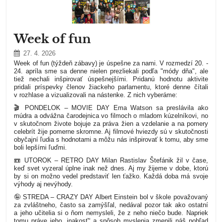
Week of fun
27. 4. 2026
Week of fun (týždeň zábavy) je úspešne za nami. V rozmedzí 20. -
24. apríla sme sa denne nielen prezliekali podľa "módy dňa", ale
tiež nechali inšpirovať úspešnejšími. Pridanú hodnotu aktivite
pridali príspevky členov žiackeho parlamentu, ktoré denne čítali
v rozhlase a vizualizovali na nástenke. Z nich vyberáme:
🎬 PONDELOK – MOVIE DAY
Ema Watson sa preslávila ako
múdra a odvážna čarodejnica vo filmoch o mladom kúzelníkovi, no
v skutočnom živote bojuje za práva žien a vzdelanie a na pomery
celebrít žije pomerne skromne. Aj filmové hviezdy sú v skutočnosti
obyčajní ľudia s hodnotami a môžu nás inšpirovať k tomu, aby sme
boli lepšími ľuďmi.
📼 UTOROK – RETRO DAY
Milan Rastislav Štefánik žil v čase,
keď svet vyzeral úplne inak než dnes. Aj my žijeme v dobe, ktorú
by si on možno vedel predstaviť len ťažko. Každá doba má svoje
výhody aj nevýhody.
🤪 STREDA – CRAZY DAY
Albert Einstein bol v škole považovaný
za zvláštneho, často sa zamýšľal, nedával pozor tak ako ostatní
a jeho učitelia si o ňom nemysleli, že z neho niečo bude. Napriek
tomu práve jeho „inakosť“ a spôsob myslenia zmenili náš pohľad