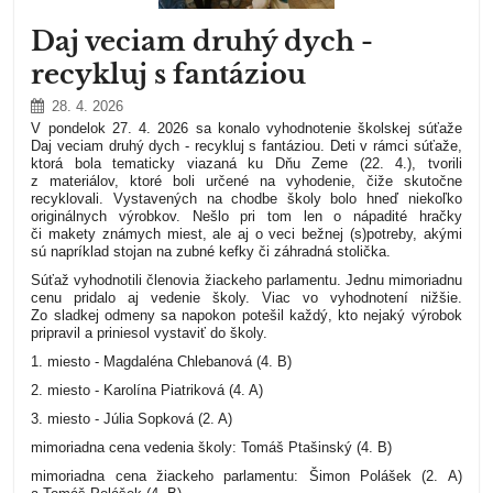
Daj veciam druhý dych -
recykluj s fantáziou
28. 4. 2026
V pondelok 27. 4. 2026 sa konalo vyhodnotenie školskej súťaže
Daj veciam druhý dych - recykluj s fantáziou. Deti v rámci súťaže,
ktorá bola tematicky viazaná ku Dňu Zeme (22. 4.), tvorili
z materiálov, ktoré boli určené na vyhodenie, čiže skutočne
recyklovali. Vystavených na chodbe školy bolo hneď niekoľko
originálnych výrobkov. Nešlo pri tom len o nápadité hračky
či makety známych miest, ale aj o veci bežnej (s)potreby, akými
sú napríklad stojan na zubné kefky či záhradná stolička.
Súťaž vyhodnotili členovia žiackeho parlamentu. Jednu mimoriadnu
cenu pridalo aj vedenie školy. Viac vo vyhodnotení nižšie.
Zo sladkej odmeny sa napokon potešil každý, kto nejaký výrobok
pripravil a priniesol vystaviť do školy.
1. miesto - Magdaléna Chlebanová (4. B)
2. miesto - Karolína Piatriková (4. A)
3. miesto - Júlia Sopková (2. A)
mimoriadna cena vedenia školy: Tomáš Ptašinský (4. B)
mimoriadna cena žiackeho parlamentu: Šimon Polášek (2. A)