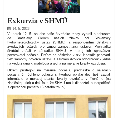
Exkurzia v SHMÚ
14. 5. 2026
V utorok 12. 5. sa obe naše štvrtácke triedy vybrali autobusom
do Bratislavy. Cieľom našich žiakov bol Slovenský
hydrometeorologický ústav (SHMÚ) a respondentmi detských
zvedavých otázok pre zmeu zamestnanci ústavu. Prehliadku
štvrtáci začali v záhradke SHMÚ, v ktorej ich sprevádzal
pozorovateľ počasia. Deťom sa následne v tzv. kinosále prihovoril
tiež samotný hovorca ústavu a zároveň dvojica odborníčok - jedna
na vedu zvanú klimatológia a jedna na meranie kvality ozvdušia.
Okrem prístrojov na meranie počasia, prednáške o náladách
počasia či rýchleho pokusu s tvorbou oblaku deti tiež zaujali
informácie o meracej stanici kvality ovzdušia v Trenčíne (na
Hasičskej ulici) a tiež fakt, že SHMÚ má k dispozícii superpočítač
s operačnou pamäťou 5 petabajtov. :-)