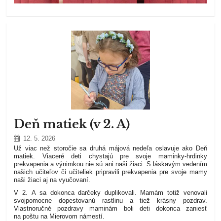
Deň matiek (v 2. A)
12. 5. 2026
Už viac než storočie sa druhá májová nedeľa oslavuje ako Deň
matiek. Viaceré deti chystajú pre svoje maminky-hrdinky
prekvapenia a výnimkou nie sú ani naši žiaci. S láskavým vedením
našich učiteľov či učiteliek pripravili prekvapenia pre svoje mamy
naši žiaci aj na vyučovaní.
V 2. A sa dokonca darčeky duplikovali. Mamám totiž venovali
svojpomocne dopestovanú rastlinu a tiež krásny pozdrav.
Vlastnoručné pozdravy maminám boli deti dokonca zaniesť
na poštu na Mierovom námestí.