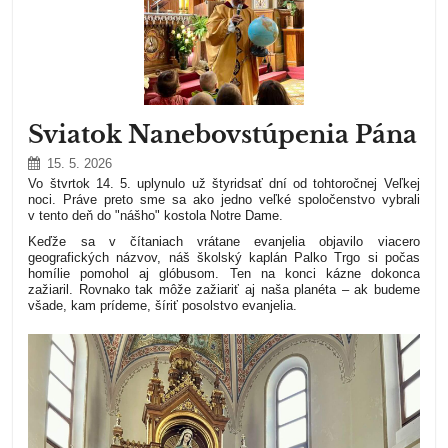
Sviatok Nanebovstúpenia Pána
15. 5. 2026
Vo štvrtok 14. 5. uplynulo už štyridsať dní od tohtoročnej Veľkej
noci. Práve preto sme sa ako jedno veľké spoločenstvo vybrali
v tento deň do "nášho" kostola Notre Dame.
Keďže sa v čítaniach vrátane evanjelia objavilo viacero
geografických názvov, náš školský kaplán
Palko Trgo
si počas
homílie pomohol aj glóbusom. Ten na konci kázne dokonca
zažiaril. Rovnako tak môže zažiariť aj naša planéta – ak budeme
všade, kam prídeme, šíriť posolstvo evanjelia.