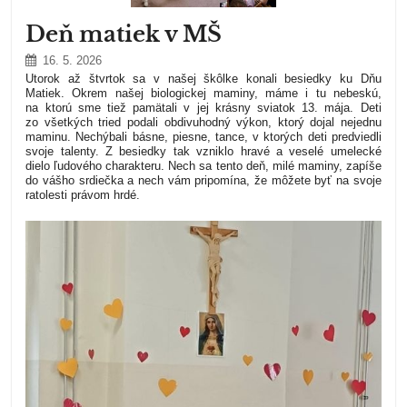
Deň matiek v MŠ
16. 5. 2026
Utorok až štvrtok sa v našej škôlke konali besiedky ku Dňu
Matiek. Okrem našej biologickej maminy, máme i tu nebeskú,
na ktorú sme tiež pamätali v jej krásny sviatok 13. mája. Deti
zo všetkých tried podali obdivuhodný výkon, ktorý dojal nejednu
maminu. Nechýbali básne, piesne, tance, v ktorých deti predviedli
svoje talenty. Z besiedky tak vzniklo hravé a veselé umelecké
dielo ľudového charakteru. Nech sa tento deň, milé maminy, zapíše
do vášho srdiečka a nech vám pripomína, že môžete byť na svoje
ratolesti právom hrdé.