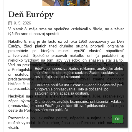
Deň Európy
9. 5. 2026
V piatok 8. mája sme sa spoločne vzdelávali v škole, no a záver
týždňa sme si naozaj spestrili.
Nakoľko 9. máj je de facto už od roku 1950 považovaný za Deň
Európy, žiaci piatich tried druhého stupňa pripravili originálne
prezentácie pri ktorých museli využiť vlastnú nápaditosť
a tvorivosť. Spoločne pracovali niekoľko dní (a podaktorí aj
niekoľko týždňov) na tom, aby výsledok ich snaženia stál za to.
Veď na prezentácie Talianska, Španielska, Nemecka, Francúzska
EduPage nepoužíva žiadne reklamné, analytické alebo 
a Portugalska sa prišlo pozrieť množstvo spolužiakov z iných tried
iné súkromie ohrozujúce cookies. Žiadne cookies sa 
či učiteľov. Od výzdoby, cez pohostenie až po samotné
nezdieľajú s tretími stranami.

predstavovanie krajín, počas ktorého ožívali známe osobnosti
histórie či súčasní úspešní športovci, bolo vidieť, že deti si dali
EduPage používa iba 2 cookie – jedno nevyhnutné pre 
na prezentáciách skutočne záležať.
fungovanie prihlasovania. Toto je dočasné, po 
zatvorení prehliadača sa odstráni.

Nechýbal napríklad (taliansky) príbeh Romea a Júlie, (španielsky)
zápas býkov v koride, zábavná (nemecká) slovotvorba, mohutná
Druhé cookie zvyšuje bezpečnosť prihlásenia - vďaka 
(francúzska) Eiffelova veža, ba dokonca ani letušky v lietadle (na
nemu EduPage vie identifikovať prihlásenie z 
neznámeho počítača.
ceste do Portugalska).
Prezentácie boli skutočne pestré, nápadité a najmä z nich bolo
Ok
možné vybadať, koľko práce, času a nadšenia do nich naši žiaci
vložili.